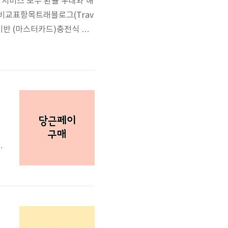
 서비스 모두 환율 우대와 해
 비교표항목트래블로그(Trav
 기반 (마스터카드)충전식 카
결제 수수료없음 (외화 충전 후
국제 ATM 네트워크 이용)가
원
제