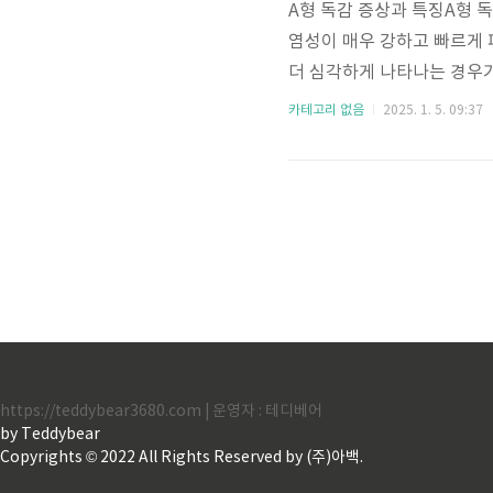
A형 독감 증상과 특징A형 
염성이 매우 강하고 빠르게 
더 심각하게 나타나는 경우가
운 발열A형 독감의 가장 흔
카테고리 없음
2025. 1. 5. 09:37
으며, 발열은 보통 감염 후
한 피로와 전신의 근육통 및
발생하며, 일상생활이 어려울
특히 눈 주위나 이마 부근에서
https://teddybear3680.com | 운영자 : 테디베어
by Teddybear
Copyrights © 2022 All Rights Reserved by (주)아백.