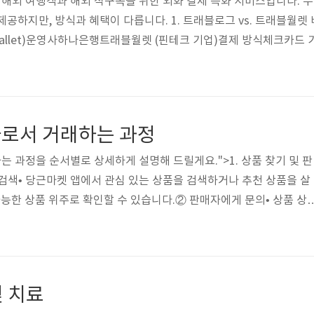
외 여행객과 해외 직구족을 위한 외화 결제 특화 서비스입니다. 두
제공하지만, 방식과 혜택이 다릅니다. 1. 트래블로그 vs. 트래블월렛
l Wallet)운영사하나은행트래블월렛 (핀테크 기업)결제 방식체크카드
대 100% (외화 충전 시)실시간 환율 적용 (스프레드 최소화)해외 
개 외화 충전 가능38개 외화 충전 가능ATM 인출 가능 여부가능 (
 및 충전하나은행 계좌 필요, 앱에서 충전카드 신청 후 ..
로서 거래하는 과정
 과정을 순서별로 상세하게 설명해 드릴게요.">1. 상품 찾기 및 판
검색• 당근마켓 앱에서 관심 있는 상품을 검색하거나 추천 상품을 살
가능한 상품 위주로 확인할 수 있습니다.② 판매자에게 문의• 상품 상
 등을 판매자에게 채팅으로 문의합니다.• 판매자가 당근페이 결제를 지
방식(직거래 or 택배거래)과 가격 협의를 진행합니다.③ 당근페이 결
이 결제 요청을 보내면 채팅방에서 확인할 수 있습니다.• 만약 판매자
 “당근페이로 결제할게요” 라고 요청할 수 있습니다.2. 당근페이 결제
및 치료
자가 보낸 당..