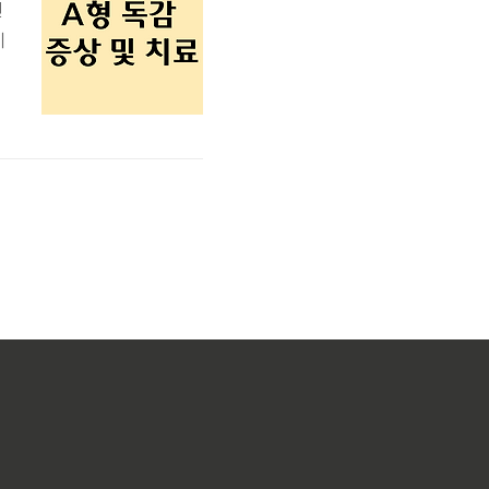
전
이
,