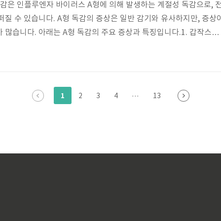
독감은 인플루엔자 바이러스 A형에 의해 발생하는 계절성 독감으로, 
퍼질 수 있습니다. A형 독감의 증상은 일반 감기와 유사하지만, 증상
 많습니다. 아래는 A형 독감의 주요 증상과 특징입니다.1. 갑작스러
한 증상은 갑작스러운 고열입니다. 체온이 38~40도까지 상승할 수 있
 몇 시간 내에 시작됩니다.2. 심한 피로감과 근육통독감에 걸리면 극심
 관절통이 동반될 수 있습니다. 이는 바이러스에 대한 면역 반응으로
 정도로 심각하게 느껴질 수 있습니다.3. 두통강한 두통이 나타나며
1
2
3
4
···
13
 통증을 느..