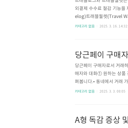
트래블로그와 트래블월렛은 해
외결제 수수료 절감 기능을 
elog)트래블월렛(Trave
드 (비자·마스터)환율 우대최
카테고리 없음
2025. 3. 16. 14:32
결제 시)없음다중통화 지원10
능 (일부 국가에서 제한)발급
당근페이 구매자
당근페이 구매자로서 거래하는
매자와 대화① 원하는 상품 
펴봅니다.• 동네에서 거래 
태, 사용 기간, 하자 여부
카테고리 없음
2025. 3. 3. 08:05
하는지 확인합니다.• 거래 
요청 확인• 판매자가 당근페
가 요청을 보내지 않았다면,
A형 독감 증상 
진행① 결제 요청 수락• 판매