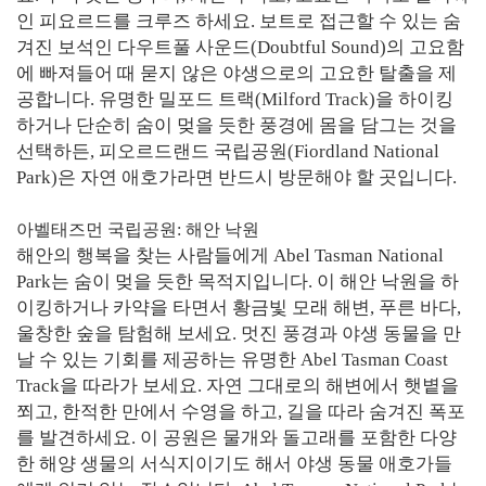
인 피요르드를 크루즈 하세요. 보트로 접근할 수 있는 숨
겨진 보석인 다우트풀 사운드(Doubtful Sound)의 고요함
에 빠져들어 때 묻지 않은 야생으로의 고요한 탈출을 제
공합니다. 유명한 밀포드 트랙(Milford Track)을 하이킹
하거나 단순히 숨이 멎을 듯한 풍경에 몸을 담그는 것을
선택하든, 피오르드랜드 국립공원(Fiordland National
Park)은 자연 애호가라면 반드시 방문해야 할 곳입니다.
아벨태즈먼 국립공원: 해안 낙원
해안의 행복을 찾는 사람들에게 Abel Tasman National
Park는 숨이 멎을 듯한 목적지입니다. 이 해안 낙원을 하
이킹하거나 카약을 타면서 황금빛 모래 해변, 푸른 바다,
울창한 숲을 탐험해 보세요. 멋진 풍경과 야생 동물을 만
날 수 있는 기회를 제공하는 유명한 Abel Tasman Coast
Track을 따라가 보세요. 자연 그대로의 해변에서 햇볕을
쬐고, 한적한 만에서 수영을 하고, 길을 따라 숨겨진 폭포
를 발견하세요. 이 공원은 물개와 돌고래를 포함한 다양
한 해양 생물의 서식지이기도 해서 야생 동물 애호가들