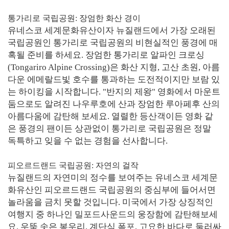
통가리로 국립공원: 장엄한 화산 경이
유네스코 세계문화유산이자 뉴질랜드에서 가장 오래된
국립공원인 통가리로 국립공원의 비현실적인 풍경에 매
혹될 준비를 하세요. 장엄한 통가리로 알파인 크로싱
(Tongariro Alpine Crossing)은 화산 지형, 고산 초원, 아름
다운 에메랄드빛 호수를 통과하는 도전적이지만 보람 있
는 하이킹을 시작합니다. "반지의 제왕" 영화에서 마운트
둠으로도 알려진 나우루호에 산과 장엄한 루아페후 산의
아름다움에 감탄해 보세요. 열렬한 등산객이든 영화 같
은 풍경의 팬이든 상관없이 통가리로 국립공원은 정말
독특하고 잊을 수 없는 경험을 선사합니다.
피오르드랜드 국립공원: 자연의 걸작
뉴질랜드의 자연미의 정수를 보여주는 유네스코 세계문
화유산인 피오르드랜드 국립공원의 중심부에 들어서면
놀라움을 금치 못할 것입니다. 미국에서 가장 상징적인
여행지 중 하나인 밀포드사운드의 웅장함에 감탄해보세
요. 우뚝 솟은 봉우리, 계단식 폭포, 고요한 바다로 둘러싸