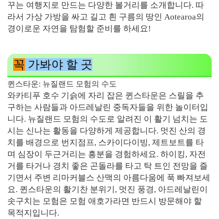
꾸는 여행지로 만드는 다양한 볼거리를 소개합니다. 따
라서 가상 가방을 싸고 길고 흰 구름의 땅인 Aotearoa의
경이로운 자연을 탐험할 준비를 하세요!
꼭
가봐야 할 곳
퀸스타운: 뉴질랜드 모험의 수도
와카티푸 호수 기슭에 자리 잡은 퀸스타운은 스릴을 추
구하는 사람들과 아드레날린 중독자들을 위한 놀이터입
니다. 뉴질랜드 모험의 수도로 알려진 이 활기 넘치는 도
시는 신나는 활동을 다양하게 제공합니다. 멋진 산의 경
치를 배경으로 번지점프, 스카이다이빙, 제트보트를 타
며 심장이 두근거리는 흥분을 경험하세요. 하이킹, 자전
거를 타거나 경치 좋은 곤돌라를 타고 탁 트인 전망을 즐
기면서 주변 리마커블스 산맥의 아름다움에 푹 빠져보세
요. 퀸스타운의 활기찬 분위기, 멋진 풍경, 아드레날린이
솟구치는 모험은 모험 애호가라면 반드시 방문해야 할
목적지입니다.