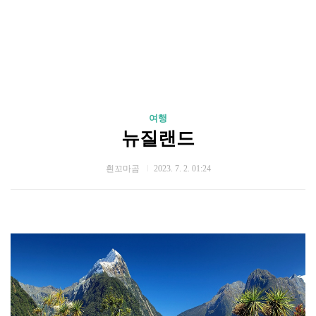
여행
뉴질랜드
흰꼬마곰
2023. 7. 2. 01:24