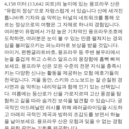
4,158 미터 (13,642 피트)의 높이에 있는 융프라우 산은
"유럽의 정상"으로 자랑스럽게 서 있습니다 산에 새겨진
톱니바퀴 기차와 숨 막히는 터널의 네트워크를 통해 오
르는 정상으로의 여행은 그 자체로 하나의 경험입니다.
여러분이 유럽에서 가장 높은 기차역인 융프라우조흐에
도착하면, 여러분은 눈이 볼 수 있는 만큼 펼쳐지는 경외
심을 불러일으키는 파노라마로 보상을 받을 것입니다.
아이거, 묀헨글라트바흐, 융프라우 등 주변 봉우리에서
눈을 즐겁게 하고 스위스 알프스의 웅장함에 흠뻑 빠져
보세요. 융프라우 산은 모든 수준의 전문 지식을 충족시
키는 다양한 신나는 활동을 제공하는 모험 애호가들의
천국입니다. 겨울 동안, 스키와 스노보드는 잘 손질된 경
사면과 숨 막히는 내리막길과 함께 인기 있는 선택입니
다. 여름에는 등산로가 산을 가로지르며 고산 풍경을 탐
험하고 길을 따라 숨겨진 보석을 발견할 수 있습니다. 궁
극적인 아드레날린 러시를 위해 패러글라이딩을 시도하
고 아래의 극적인 계곡과 빙하의 조감도를 보면서 하늘
을 날아보세요. 융프라우 산은 모험과 잊을 수 없는 경험
을 위한 끝없는 기회를 제공합니다.