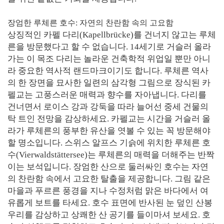
장엄한 루체른 호수: 자연의 찬란함 속의 고요함
상징적인 카펠 다리(Kapellbrücke)를 건너지 않고는 루체
른을 방문했다고 할 수 없습니다. 14세기로 거슬러 올라
가는 이 목조 다리는 놀라운 건축학적 위업일 뿐만 아니
라 중요한 역사적 랜드마크이기도 합니다. 루체른 역사
의 한 장면을 묘사한 일련의 삼각형 그림으로 장식된 카
펠교는 고풍스러운 매력과 향수를 자아냅니다. 다리를
건너면서 로이스 강과 강둑을 따라 늘어선 중세 건물의
탁 트인 전망을 감상하세요. 카펠교는 시간을 거슬러 올
라가 루체른의 풍부한 유산을 엿볼 수 있는 꼭 방문해야
할 명소입니다. 스위스 알프스 기슭에 위치한 루체른 호
수(Vierwaldstättersee)는 루체른의 매력을 더해주는 반짝
이는 보석입니다. 장엄한 산으로 둘러싸인 호수는 자연
의 찬란함 속에서 고요한 탈출을 제공합니다. 그림 같은
마을과 푸르른 풍경을 지나 수정처럼 맑은 바다에서 여
유롭게 보트를 타세요. 호수 표면에 반사된 눈 덮인 산봉
우리를 감상하고 상쾌한 산 공기를 들이마셔 보세요. 호